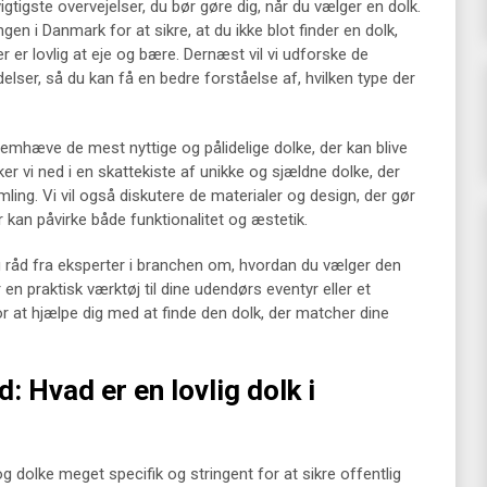
vigtigste overvejelser, du bør gøre dig, når du vælger en dolk.
en i Danmark for at sikre, at du ikke blot finder en dolk,
r er lovlig at eje og bære. Dernæst vil vi udforske de
elser, så du kan få en bedre forståelse af, hvilken type der
 fremhæve de mest nyttige og pålidelige dolke, der kan blive
er vi ned i en skattekiste af unikke og sjældne dolke, der
mling. Vi vil også diskutere de materialer og design, der gør
 kan påvirke både funktionalitet og æstetik.
s og råd fra eksperter i branchen om, hvordan du vælger den
 en praktisk værktøj til dine udendørs eventyr eller et
for at hjælpe dig med at finde den dolk, der matcher dine
: Hvad er en lovlig dolk i
g dolke meget specifik og stringent for at sikre offentlig