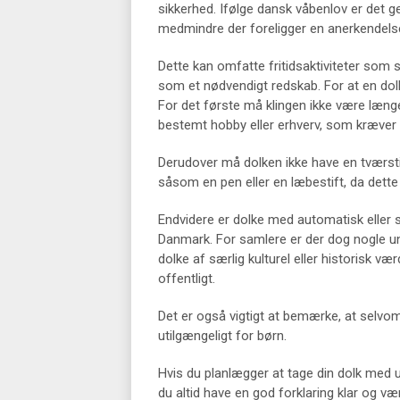
sikkerhed. Ifølge dansk våbenlov er det g
medmindre der foreligger en anerkendels
Dette kan omfatte fritidsaktiviteter som sp
som et nødvendigt redskab. For at en dolk 
For det første må klingen ikke være læng
bestemt hobby eller erhverv, som kræver 
Derudover må dolken ikke have en tværstill
såsom en pen eller en læbestift, da dett
Endvidere er dolke med automatisk eller 
Danmark. For samlere er der dog nogle und
dolke af særlig kulturel eller historisk 
offentligt.
Det er også vigtigt at bemærke, at selvom 
utilgængeligt for børn.
Hvis du planlægger at tage din dolk med ud i 
du altid have en god forklaring klar og v