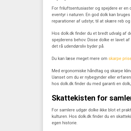
For friluftsentusiaster og spejdere er en
eventyr i naturen. En god dolk kan bruges til
reparationer af udstyr, til at skære reb og
Hos dolk.dk finder du et bredt udvalg af 
spejderens behov. Disse dolke er lavet a
det rå udendørsliv byder på.
Du kan læse meget mere om
skarpe pris
Med ergonomiske håndtag og skarpe klinge
Uanset om du er nybegynder eller erfaren s
hos dolk.dk finder du med garanti en dolk,
Skattekisten for samle
For samlere udgør dolke ikke blot et prak
kulturen. Hos dolk.dk finder du en skattek
egen historie.