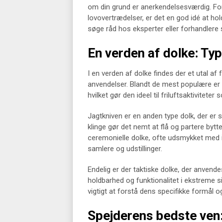
om din grund er anerkendelsesværdig. For 
lovovertrædelser, er det en god idé at ho
søge råd hos eksperter eller forhandlere 
En verden af dolke: Ty
I en verden af dolke findes der et utal af
anvendelser. Blandt de mest populære er s
hvilket gør den ideel til friluftsaktivitet
Jagtkniven er en anden type dolk, der er s
klinge gør det nemt at flå og partere bytt
ceremonielle dolke, ofte udsmykket med i
samlere og udstillinger.
Endelig er der taktiske dolke, der anvende
holdbarhed og funktionalitet i ekstreme si
vigtigt at forstå dens specifikke formål 
Spejderens bedste ven: 