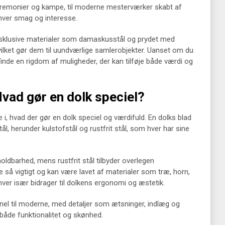
 ceremonier og kampe, til moderne mesterværker skabt af
hver smag og interesse.
eksklusive materialer som damaskusstål og prydet med
ilket gør dem til uundværlige samlerobjekter. Uanset om du
 finde en rigdom af muligheder, der kan tilføje både værdi og
Hvad gør en dolk speciel?
le i, hvad der gør en dolk speciel og værdifuld. En dolks blad
tål, herunder kulstofstål og rustfrit stål, som hver har sine
oldbarhed, mens rustfrit stål tilbyder overlegen
 så vigtigt og kan være lavet af materialer som træ, horn,
hver især bidrager til dolkens ergonomi og æstetik.
ionel til moderne, med detaljer som ætsninger, indlæg og
e både funktionalitet og skønhed.