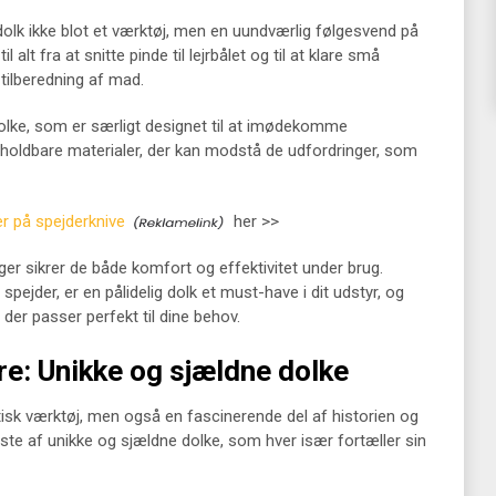
 dolk ikke blot et værktøj, men en uundværlig følgesvend på
 alt fra at snitte pinde til lejrbålet og til at klare små
 tilberedning af mad.
dolke, som er særligt designet til at imødekomme
f holdbare materialer, der kan modstå de udfordringer, som
er på spejderknive
her >>
r sikrer de både komfort og effektivitet under brug.
pejder, er en pålidelig dolk et must-have i dit udstyr, og
 der passer perfekt til dine behov.
re: Unikke og sjældne dolke
tisk værktøj, men også en fascinerende del af historien og
iste af unikke og sjældne dolke, som hver især fortæller sin