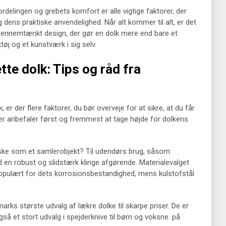
elingen og grebets komfort er alle vigtige faktorer, der
 dens praktiske anvendelighed. Når alt kommer til alt, er det
gennemtænkt design, der gør en dolk mere end bare et
ktøj og et kunstværk i sig selv.
te dolk: Tips og råd fra
 er der flere faktorer, du bør overveje for at sikre, at du får
ter anbefaler først og fremmest at tage højde for dolkens
r måske som et samlerobjekt? Til udendørs brug, såsom
med en robust og slidstærk klinge afgørende. Materialevalget
er populært for dets korrosionsbestandighed, mens kulstofstål
ks største udvalg af lækre dolke til skarpe priser. De er
 også et stort udvalg i spejderknive til børn og voksne. på