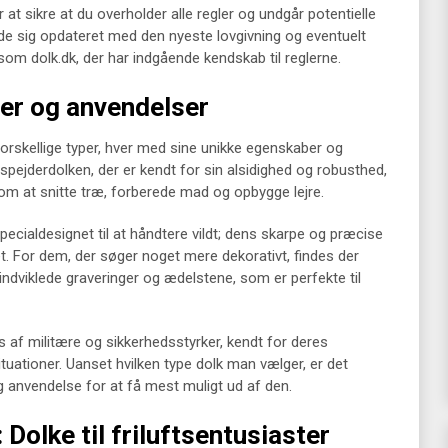
at sikre at du overholder alle regler og undgår potentielle
lde sig opdateret med den nyeste lovgivning og eventuelt
som dolk.dk, der har indgående kendskab til reglerne.
per og anvendelser
 forskellige typer, hver med sine unikke egenskaber og
pejderdolken, der er kendt for sin alsidighed og robusthed,
er som at snitte træ, forberede mad og opbygge lejre.
pecialdesignet til at håndtere vildt; dens skarpe og præcise
et. For dem, der søger noget mere dekorativt, findes der
ndviklede graveringer og ædelstene, som er perfekte til
s af militære og sikkerhedsstyrker, kendt for deres
tuationer. Uanset hvilken type dolk man vælger, er det
og anvendelse for at få mest muligt ud af den.
Dolke til friluftsentusiaster