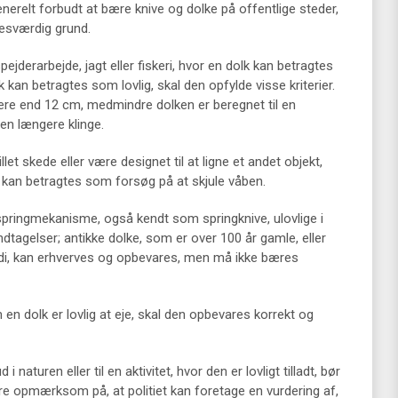
enerelt forbudt at bære knive og dolke på offentlige steder,
esværdig grund.
ejderarbejde, jagt eller fiskeri, hvor en dolk kan betragtes
kan betragtes som lovlig, skal den opfylde visse kriterier.
ere end 12 cm, medmindre dolken er beregnet til en
en længere klinge.
et skede eller være designet til at ligne et andet objekt,
e kan betragtes som forsøg på at skjule våben.
springmekanisme, også kendt som springknive, ulovlige i
tagelser; antikke dolke, som er over 100 år gamle, eller
værdi, kan erhverves og opbevares, men må ikke bæres
en dolk er lovlig at eje, skal den opbevares korrekt og
naturen eller til en aktivitet, hvor den er lovligt tilladt, bør
ære opmærksom på, at politiet kan foretage en vurdering af,