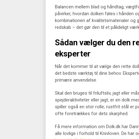
Balancen mellem blad og håndtag, vægtford
påvirker, hvordan dolken føles i hånden og
kombinationen af kvalitetsmaterialer og 
redskab – det gør den til et pålideligt vær
Sådan vælger du den ret
eksperter
Når det kommer til at vælge den rette dolk,
det bedste værktøj til dine behov. Eksper
primære anvendelse.
Skal den bruges til friluftsliv, jagt elle
spejderaktiviteter eller jagt, er en dolk 
spiller også en stor rolle; rustfrit stål 
ofte foretrækkes for dets skarphed.
Få mere information om Dolk.dk har Danmar
alle lovlige i forhold til Knivloven. De har