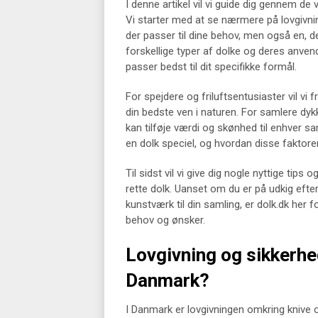
I denne artikel vil vi guide dig gennem de 
Vi starter med at se nærmere på lovgivning
der passer til dine behov, men også en, de
forskellige typer af dolke og deres anvend
passer bedst til dit specifikke formål.
For spejdere og friluftsentusiaster vil vi
din bedste ven i naturen. For samlere dykk
kan tilføje værdi og skønhed til enhver sa
en dolk speciel, og hvordan disse faktorer
Til sidst vil vi give dig nogle nyttige tip
rette dolk. Uanset om du er på udkig efter
kunstværk til din samling, er dolk.dk her 
behov og ønsker.
Lovgivning og sikkerhed
Danmark?
I Danmark er lovgivningen omkring knive o