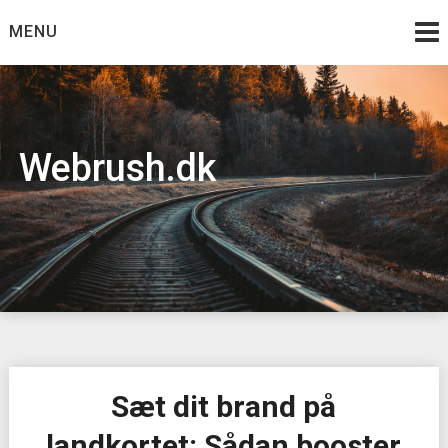
Skip
MENU
to
content
Webrush.dk
Sæt dit brand på
landkortet: Sådan booster