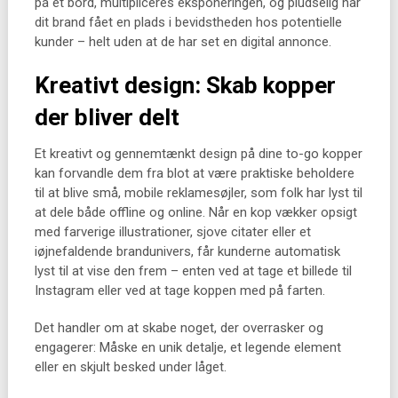
på et bord, multipliceres eksponeringen, og pludselig har
dit brand fået en plads i bevidstheden hos potentielle
kunder – helt uden at de har set en digital annonce.
Kreativt design: Skab kopper
der bliver delt
Et kreativt og gennemtænkt design på dine to-go kopper
kan forvandle dem fra blot at være praktiske beholdere
til at blive små, mobile reklamesøjler, som folk har lyst til
at dele både offline og online. Når en kop vækker opsigt
med farverige illustrationer, sjove citater eller et
iøjnefaldende brandunivers, får kunderne automatisk
lyst til at vise den frem – enten ved at tage et billede til
Instagram eller ved at tage koppen med på farten.
Det handler om at skabe noget, der overrasker og
engagerer: Måske en unik detalje, et legende element
eller en skjult besked under låget.