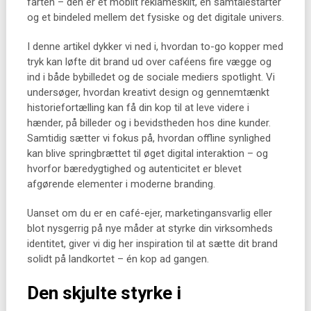
farten – den er et mobilt reklameskilt, en samtalestarter
og et bindeled mellem det fysiske og det digitale univers.
I denne artikel dykker vi ned i, hvordan to-go kopper med
tryk kan løfte dit brand ud over caféens fire vægge og
ind i både bybilledet og de sociale mediers spotlight. Vi
undersøger, hvordan kreativt design og gennemtænkt
historiefortælling kan få din kop til at leve videre i
hænder, på billeder og i bevidstheden hos dine kunder.
Samtidig sætter vi fokus på, hvordan offline synlighed
kan blive springbrættet til øget digital interaktion – og
hvorfor bæredygtighed og autenticitet er blevet
afgørende elementer i moderne branding.
Uanset om du er en café-ejer, marketingansvarlig eller
blot nysgerrig på nye måder at styrke din virksomheds
identitet, giver vi dig her inspiration til at sætte dit brand
solidt på landkortet – én kop ad gangen.
Den skjulte styrke i